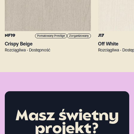
NF19
J17
Pomalowany Prestige
Zorganizowany
Crispy Beige
Off White
Rozciągliwa • Dostępność
Rozciągliwa • Dost
Masz świetny
projekt?