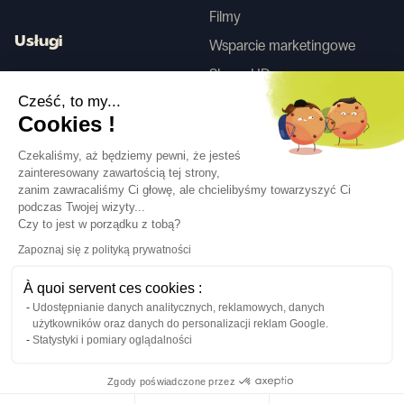
Filmy
Usługi
Wsparcie marketingowe
Skany HD
Usługa projektowania wnętrz
Cześć, to my...
Cookies !
Tego
Czekaliśmy, aż będziemy pewni, że jesteś
zainteresowany zawartością tej strony,
zanim zawracaliśmy Ci głowę, ale chcielibyśmy towarzyszyć Ci
Obserwuj nas
podczas Twojej wizyty...
Czy to jest w porządku z tobą?
Zapoznaj się z polityką prywatności
À quoi servent ces cookies :
Udostępnianie danych analitycznych, reklamowych, danych
Język
PL
↓
użytkowników oraz danych do personalizacji reklam Google.
Informacje prawne
Polityka prywatności
Statystyki i pomiary oglądalności
©Cover Styl 2023. Wszelkie prawa zastrzeżone
Zgody poświadczone przez