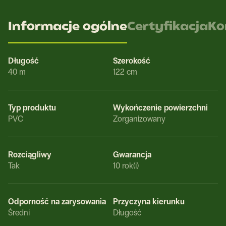
Informacje ogólne
Certyfikacja
Ko
Długość
Szerokość
40 m
122 cm
Typ produktu
Wykończenie powierzchni
PVC
Zorganizowany
Rozciągliwy
Gwarancja
Tak
10 rok(i)
Odporność na zarysowania
Przyczyna kierunku
Średni
Długość