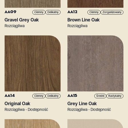
AA09
AA12
Ciemny
Delikatny
Ciemny
Zorganizowany
Gravel Grey Oak
Brown Line Oak
Rozciągliwa
Rozciągliwa
AA14
AA15
Ciemny
Delikatny
Średni
Rustykalny
Original Oak
Grey Line Oak
Rozciągliwa • Dostępność
Rozciągliwa • Dostępność