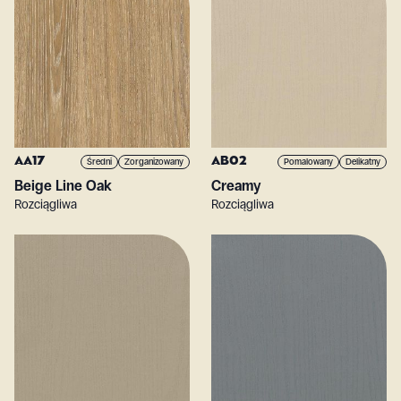
AA17
AB02
Średni
Zorganizowany
Pomalowany
Delikatny
Beige Line Oak
Creamy
Rozciągliwa
Rozciągliwa