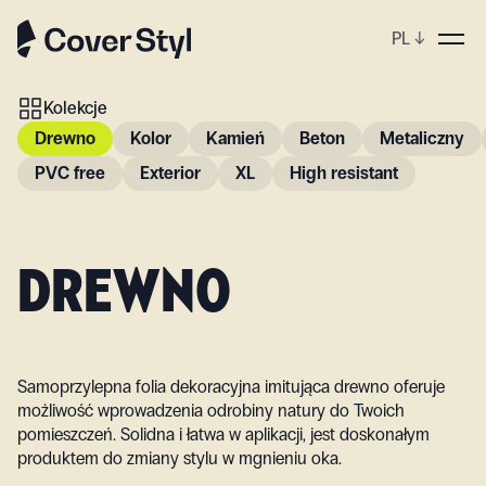
PL
↓
Kolekcje
Drewno
Kolor
Kamień
Beton
Metaliczny
PVC free
Exterior
XL
High resistant
DREWNO
Samoprzylepna folia dekoracyjna imitująca drewno oferuje
możliwość wprowadzenia odrobiny natury do Twoich
pomieszczeń. Solidna i łatwa w aplikacji, jest doskonałym
produktem do zmiany stylu w mgnieniu oka.