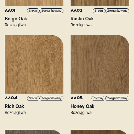
AA01
AA02
Średni
Zorganizowany
Średni
Zorganizowany
Beige Oak
Rustic Oak
Rozciągliwa
Rozciągliwa
AA04
AA05
Średni
Zorganizowany
Ciemny
Zorganizowany
Rich Oak
Honey Oak
Rozciągliwa
Rozciągliwa