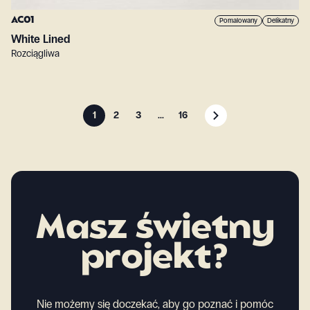
AC01
Pomalowany
Delikatny
White Lined
Rozciągliwa
1
2
3
...
16
Masz świetny
projekt?
Nie możemy się doczekać, aby go poznać i pomóc