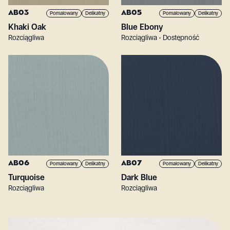
AB03
AB05
Pomalowany
Delikatny
Pomalowany
Delikatny
Khaki Oak
Blue Ebony
Rozciągliwa
Rozciągliwa • Dostępność
AB06
AB07
Pomalowany
Delikatny
Pomalowany
Delikatny
Turquoise
Dark Blue
Rozciągliwa
Rozciągliwa