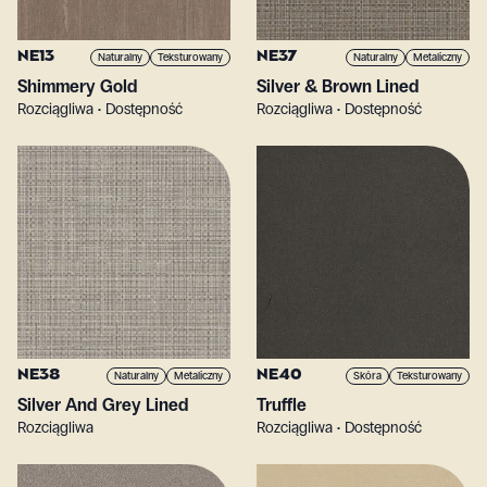
NE13
NE37
Naturalny
Teksturowany
Naturalny
Metaliczny
Shimmery Gold
Silver & Brown Lined
Rozciągliwa • Dostępność
Rozciągliwa • Dostępność
NE38
NE40
Naturalny
Metaliczny
Skóra
Teksturowany
Silver And Grey Lined
Truffle
Rozciągliwa
Rozciągliwa • Dostępność