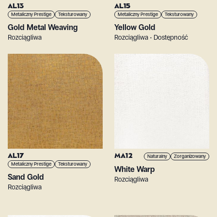
AL13
AL15
Metaliczny Prestige
Teksturowany
Metaliczny Prestige
Teksturowany
Gold Metal Weaving
Yellow Gold
Rozciągliwa
Rozciągliwa • Dostępność
AL17
MA12
Naturalny
Zorganizowany
Metaliczny Prestige
Teksturowany
White Warp
Sand Gold
Rozciągliwa
Rozciągliwa