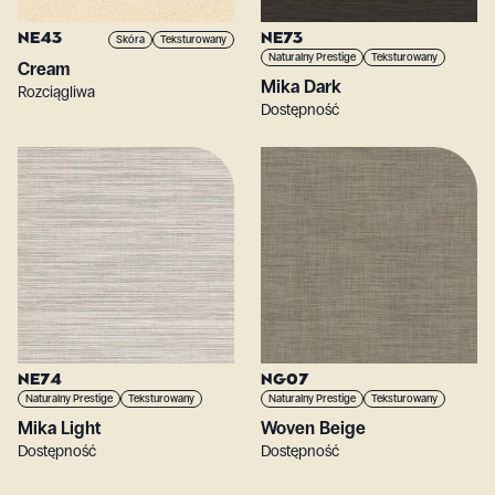
NE43
NE73
Skóra
Teksturowany
Naturalny Prestige
Teksturowany
Cream
Mika Dark
Rozciągliwa
Dostępność
NE74
NG07
Naturalny Prestige
Teksturowany
Naturalny Prestige
Teksturowany
Mika Light
Woven Beige
Dostępność
Dostępność