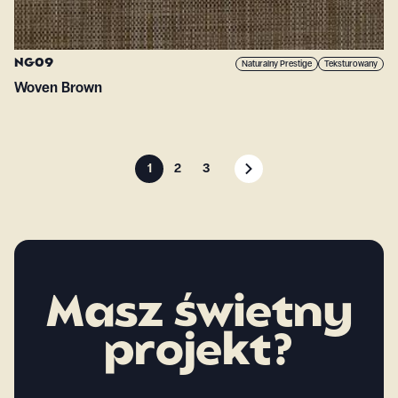
NG09
Naturalny Prestige
Teksturowany
Woven Brown
1
2
3
Masz świetny
projekt?