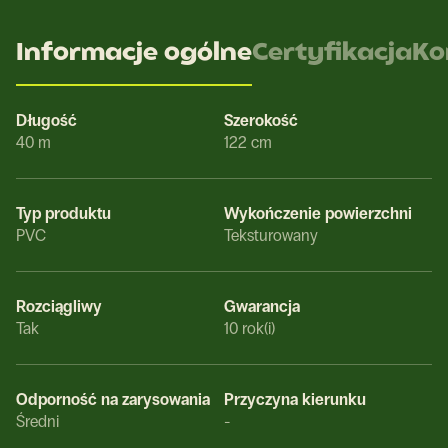
Informacje ogólne
Certyfikacja
Ko
Długość
Szerokość
40 m
122 cm
Typ produktu
Wykończenie powierzchni
PVC
Teksturowany
Rozciągliwy
Gwarancja
Tak
10 rok(i)
Odporność na zarysowania
Przyczyna kierunku
Średni
-