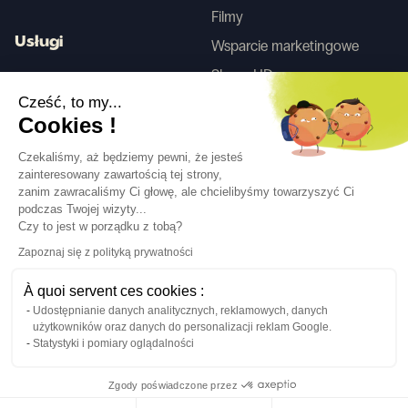
Filmy
Usługi
Wsparcie marketingowe
Skany HD
Usługa projektowania wnętrz
Cześć, to my...
Cookies !
Tego
Czekaliśmy, aż będziemy pewni, że jesteś
zainteresowany zawartością tej strony,
zanim zawracaliśmy Ci głowę, ale chcielibyśmy towarzyszyć Ci
Obserwuj nas
podczas Twojej wizyty...
Czy to jest w porządku z tobą?
Zapoznaj się z polityką prywatności
À quoi servent ces cookies :
Udostępnianie danych analitycznych, reklamowych, danych
Język
PL
↓
użytkowników oraz danych do personalizacji reklam Google.
Informacje prawne
Polityka prywatności
Statystyki i pomiary oglądalności
©Cover Styl 2023. Wszelkie prawa zastrzeżone
Zgody poświadczone przez