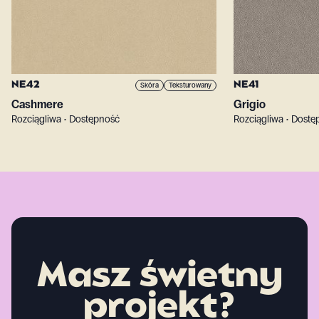
NE42
NE41
Skóra
Teksturowany
Cashmere
Grigio
Rozciągliwa • Dostępność
Rozciągliwa • Dost
Masz świetny
projekt?