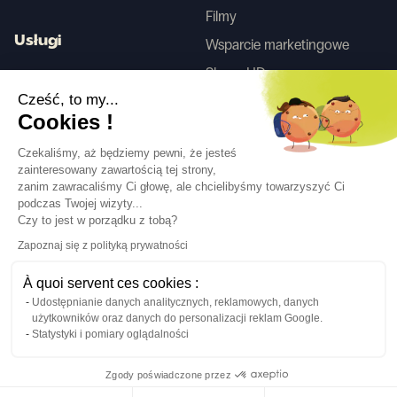
Filmy
Usługi
Wsparcie marketingowe
Skany HD
Usługa projektowania wnętrz
Cześć, to my...
Cookies !
Tego
Czekaliśmy, aż będziemy pewni, że jesteś
zainteresowany zawartością tej strony,
zanim zawracaliśmy Ci głowę, ale chcielibyśmy towarzyszyć Ci
Obserwuj nas
podczas Twojej wizyty...
Czy to jest w porządku z tobą?
Zapoznaj się z polityką prywatności
À quoi servent ces cookies :
Udostępnianie danych analitycznych, reklamowych, danych
Język
PL
↓
użytkowników oraz danych do personalizacji reklam Google.
Informacje prawne
Polityka prywatności
Statystyki i pomiary oglądalności
©Cover Styl 2023. Wszelkie prawa zastrzeżone
Zgody poświadczone przez