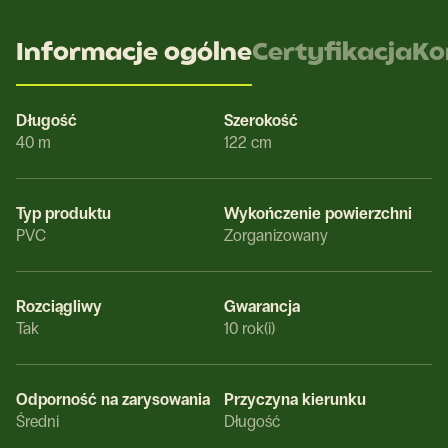
Informacje ogólne
Certyfikacja
Ko
Długość
Szerokość
40 m
122 cm
Typ produktu
Wykończenie powierzchni
PVC
Zorganizowany
Rozciągliwy
Gwarancja
Tak
10 rok(i)
Odporność na zarysowania
Przyczyna kierunku
Średni
Długość