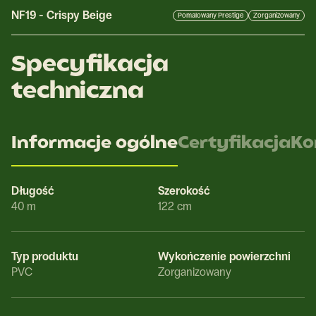
NF19
-
Crispy Beige
Pomalowany Prestige
Zorganizowany
Specyfikacja
techniczna
Informacje ogólne
Certyfikacja
Ko
Długość
Szerokość
40 m
122 cm
Typ produktu
Wykończenie powierzchni
PVC
Zorganizowany