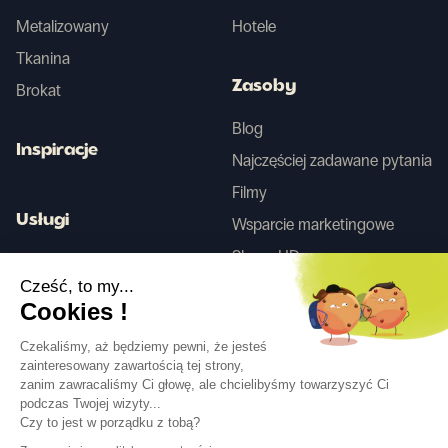
Metalizowany
Hotele
Tkanina
Zasoby
Brokat
Blog
Inspiracje
Najczęściej zadawane pytania
Filmy
Usługi
Wsparcie marketingowe
Skany HD
Usługa projektowania wnętrz
Cześć, to my...
Cookies !
Tego
Czekaliśmy, aż będziemy pewni, że jesteś
zainteresowany zawartością tej strony,
zanim zawracaliśmy Ci głowę, ale chcielibyśmy towarzyszyć Ci
Obserwuj nas
podczas Twojej wizyty...
Czy to jest w porządku z tobą?