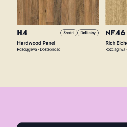
H4
NF46
Średni
Delikatny
Hardwood Panel
Rich Eich
Rozciągliwa • Dostępność
Rozciągliwa 