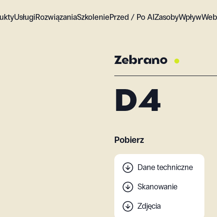
ukty
Usługi
Rozwiązania
Szkolenie
Przed / Po AI
Zasoby
Wpływ
Web
Zebrano
D4
Pobierz
Dane techniczne
Skanowanie
Zdjęcia