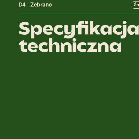
D4
-
Zebrano
Śr
Specyfikacj
techniczna