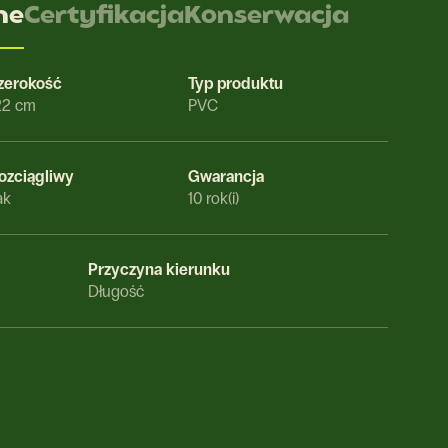
ne
Certyfikacja
Konserwacja
zerokość
Typ produktu
22 cm
PVC
ozciągliwy
Gwarancja
ak
10 rok(i)
Przyczyna kierunku
Długość