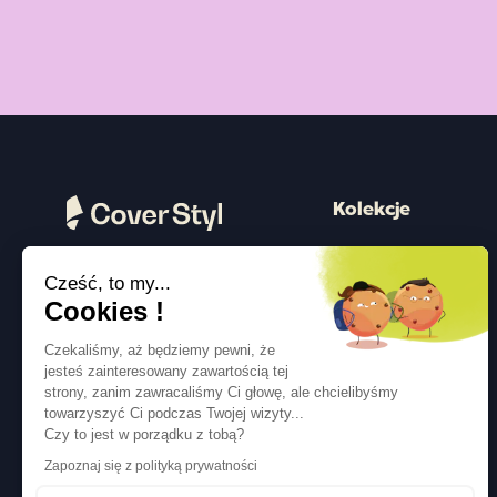
Kolekcje
Drewno
Cześć, to my...
Kamień
Obserwuj nas
Cookies !
Kolor
Czekaliśmy, aż będziemy pewni, że
Beton
jesteś zainteresowany zawartością tej
strony, zanim zawracaliśmy Ci głowę, ale chcielibyśmy
Metalizowany
towarzyszyć Ci podczas Twojej wizyty...
Tkanina
Czy to jest w porządku z tobą?
Zapoznaj się z polityką prywatności
Brokat