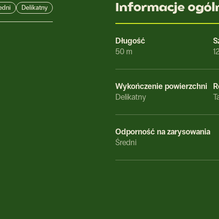
Informacje ogól
edni
Delikatny
a
Długość
S
50 m
1
Wykończenie powierzchni
R
Delikatny
T
Odporność na zarysowania
Średni