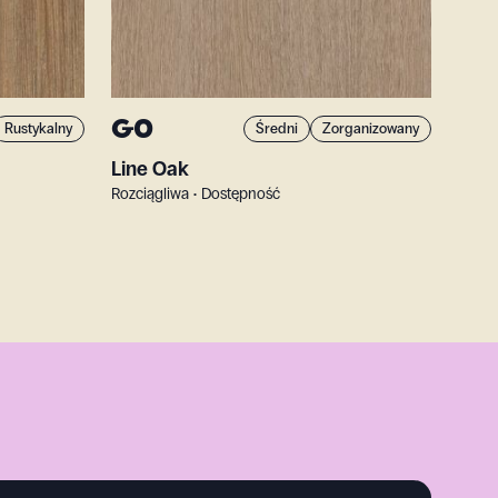
G0
Rustykalny
Średni
Zorganizowany
Line Oak
Rozciągliwa • Dostępność