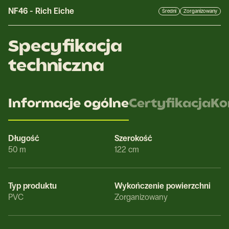
NF46
-
Rich Eiche
Średni
Zorganizowany
Specyfikacja
techniczna
Informacje ogólne
Certyfikacja
Ko
Długość
Szerokość
50 m
122 cm
Typ produktu
Wykończenie powierzchni
PVC
Zorganizowany