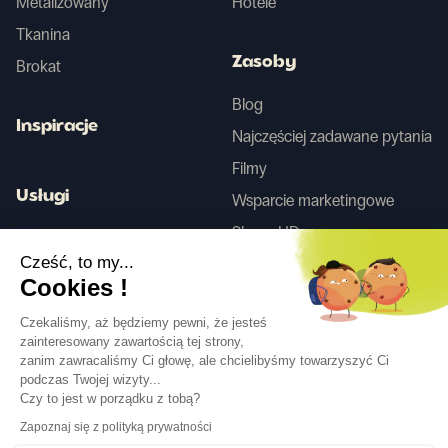
Metalizowany
Hotele
Tkanina
Zasoby
Brokat
Blog
Inspiracje
Najczęściej zadawane pytania
Filmy
Usługi
Wsparcie marketingowe
Skany HD
Usługa projektowania wnętrz
Cześć, to my...
Cookies !
Tego
Czekaliśmy, aż będziemy pewni, że jesteś
zainteresowany zawartością tej strony,
zanim zawracaliśmy Ci głowę, ale chcielibyśmy towarzyszyć Ci
Obserwuj nas
podczas Twojej wizyty...
Czy to jest w porządku z tobą?
Zapoznaj się z polityką prywatności