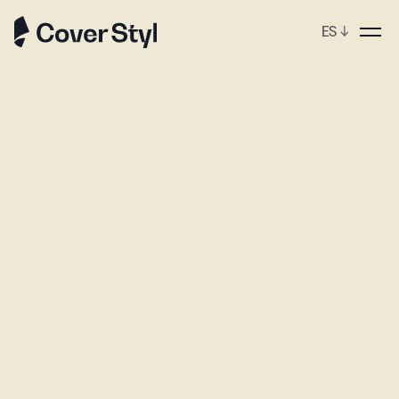
ES
↓
ebshop