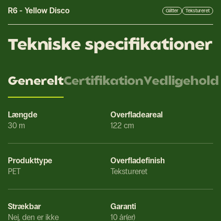
R6
-
Yellow Disco
Glitter
Tekstureret
Tekniske specifikationer
Generelt
Certifikation
Vedligehold
Længde
Overfladeareal
30 m
122 cm
Produkttype
Overfladefinish
PET
Tekstureret
Strækbar
Garanti
Nej, den er ikke
10 år(er)