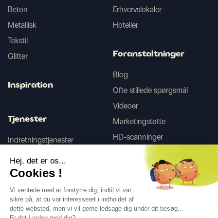
Beton
Erhvervslokaler
Metallisk
Hoteller
Tekstil
Foranstaltninger
Glitter
Blog
Inspiration
Ofte stillede spørgsmål
Videoer
Tjenester
Marketingstøtte
HD-scanninger
Indretningstjenester
Hej, det er os...
Tego
Cookies !
Vi ventede med at forstyrre dig, indtil vi var
sikre på, at du var interesseret i indholdet af
Følg os
dette websted, men vi vil gerne ledsage dig under dit besøg...
Er det i orden med dig?