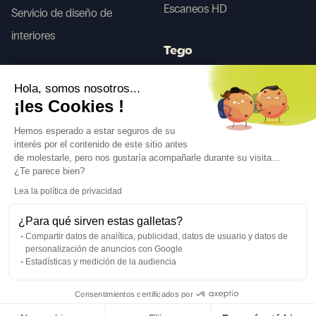
Escaneos HD
Servicio de diseño de
interiores
Tego
Hola, somos nosotros...
Antes/Después IA
¡les Cookies !
Hemos esperado a estar seguros de su
interés por el contenido de este sitio antes
Síguenos
de molestarle, pero nos gustaría acompañarle durante su visita...
¿Te parece bien?
Lea la política de privacidad
¿Para qué sirven estas galletas?
Compartir datos de analítica, publicidad, datos de usuario y datos de
Idioma
ES
↓
personalización de anuncios con Google
Advertencias legales
Política de privacidad
Estadísticas y medición de la audiencia
©Cover Styl 2023. Todos los derechos reservados
Consentimientos certificados por