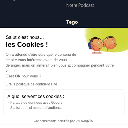
Notre Podcast
Tego
Salut c'est nous...
Avant/Après IA
les Cookies !
On a attendu d'être sûrs que le contenu de
ce site vous intéresse avant de vous
Suivez-nous
déranger, mais on aimerait bien vous accompagner pendant votre
visite...
C'est OK pour vous ?
Lire la politique de confidentialité
À quoi servent ces cookies :
Langue
FR
↓
Partage de données avec Google
Mentions légales
Politique de confidentialité
Statistiques et mesure d'audience
©Cover Styl 2023. Tous droits réservés
Consentements certifiés par