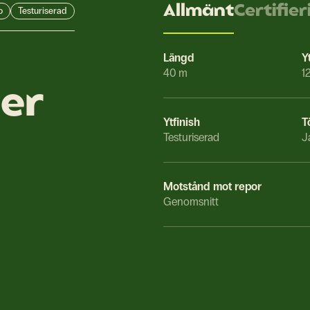
Allmänt
Certifier
o
Testuriserad
Längd
Y
40 m
1
ner
Ytfinish
T
Testuriserad
J
Motstånd mot repor
Genomsnitt