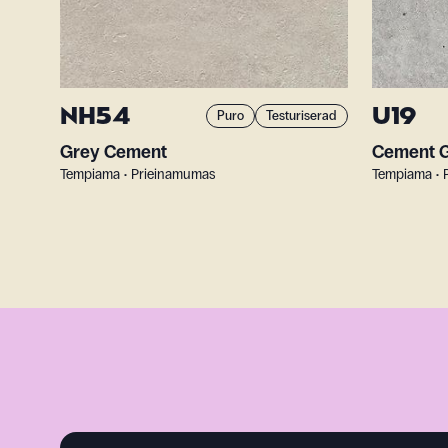
NH54
U19
Puro
Testuriserad
Grey Cement
Cement 
Tempiama • Prieinamumas
Tempiama • 