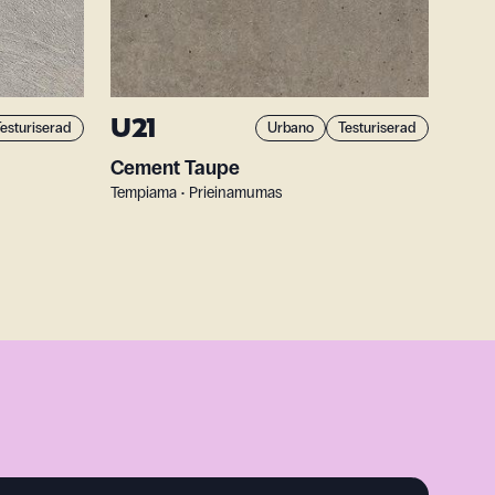
U21
esturiserad
Urbano
Testuriserad
Cement Taupe
Tempiama • Prieinamumas