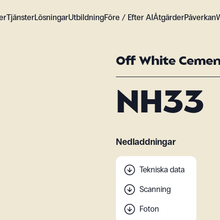
er
Tjänster
Lösningar
Utbildning
Före / Efter AI
Åtgärder
Påverkan
Off White Ceme
NH33
Nedladdningar
Tekniska data
Scanning
Foton