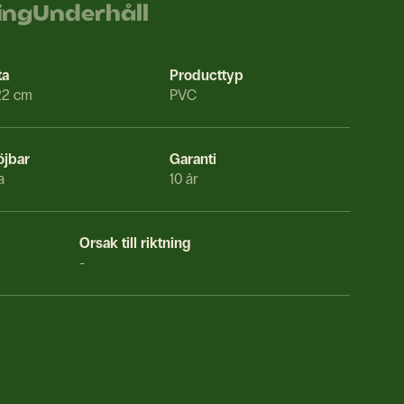
ing
Underhåll
ta
Producttyp
22 cm
PVC
öjbar
Garanti
a
10 år
Orsak till riktning
-