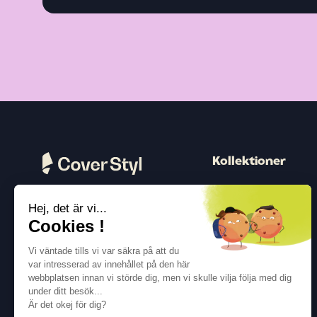
Kollektioner
Trä
Hej, det är vi...
Peter
Följ oss
Cookies !
Färg
Vi väntade tills vi var säkra på att du
Beton
var intresserad av innehållet på den här
webbplatsen innan vi störde dig, men vi skulle vilja följa med dig
Metallisk
under ditt besök...
Textil
Är det okej för dig?