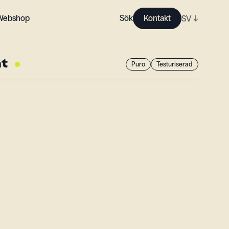
Webshop
Sök
Kontakt
SV
↓
nt
Puro
Testuriserad