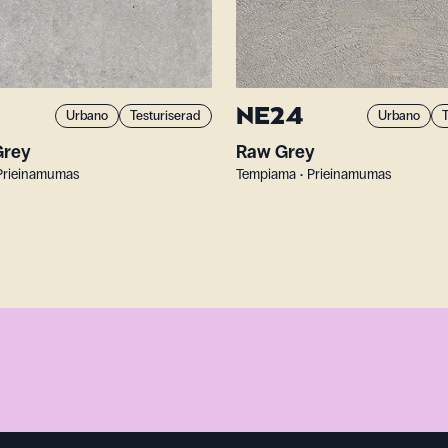
NE24
Urbano
Testuriserad
Urbano
T
Grey
Raw Grey
Prieinamumas
Tempiama • Prieinamumas