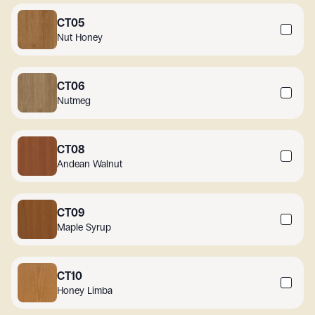
CT05
Nut Honey
CT06
Nutmeg
CT08
Andean Walnut
CT09
Maple Syrup
CT10
Honey Limba