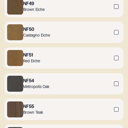
NF49
Brown Eiche
NF50
Castagno Eiche
NF51
Red Eiche
NF54
Metropolis Oak
NF55
Brown Teak