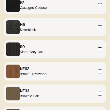
F7
Castagno Caducci
H5
Silverblack
I10
Mario Grey Oak
NE62
Brown Hazelwood
NF33
Brownie Oak