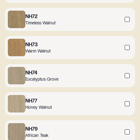
NH72
Timeless Walnut
NH73
Warm Walnut
NH74
Eucalyptus Grove
NH77
Honey Walnut
NH79
African Teak