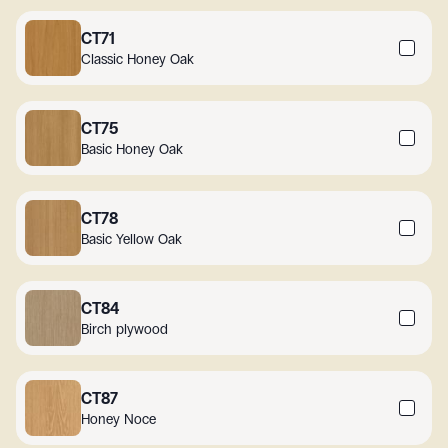
CT71
Classic Honey Oak
CT75
Basic Honey Oak
CT78
Basic Yellow Oak
CT84
Birch plywood
CT87
Honey Noce