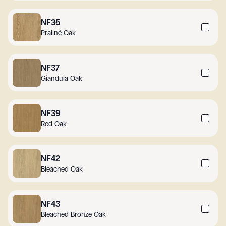
NF35
Praliné Oak
NF37
Gianduia Oak
NF39
Red Oak
NF42
Bleached Oak
NF43
Bleached Bronze Oak