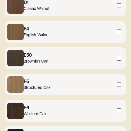
D1
Classic Walnut
E4
English Walnut
E50
Brownish Oak
F5
Structured Oak
F6
Western Oak