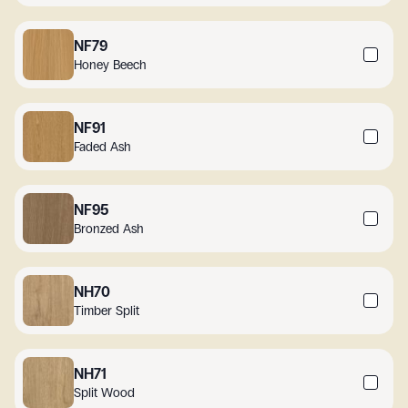
NF79
Honey Beech
NF91
Faded Ash
NF95
Bronzed Ash
NH70
Timber Split
NH71
Split Wood