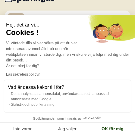
AB02
Hej, det är vi...
Creamy
Cookies !
Vi väntade tills vi var säkra på att du var
AB03
intresserad av innehållet på den här
Khaki Oak
webbplatsen innan vi störde dig, men vi skulle vilja följa med dig under
ditt besök...
Är det okej för dig?
AB05
Läs sekretesspolicyn
Blue Ebony
Vad är dessa kakor till för?
Dela analysdata, annonsdatat, användardata och anpassad
annonsdata med Google
AB06
Statistik och publikmätning
Turquoise
Godkännanden som intygats av
AB07
Inte varor
Jag väljer
OK för mig
Dark Blue