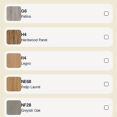
G6
Patina
H4
Hardwood Panel
I14
Legno
NE68
Freijo Laurel
NF28
Greyish Oak