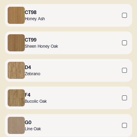
CT98
Honey Ash
CT99
Sheen Honey Oak
D4
Zebrano
F4
Bucolic Oak
G0
Line Oak