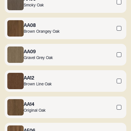
Smoky Oak
AA08
Brown Orangey Oak
AA09
Gravel Grey Oak
AA12
Brown Line Oak
AA14
Original Oak
AF06