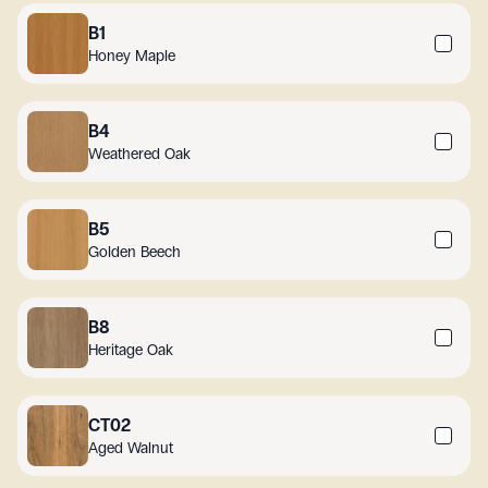
B1
Honey Maple
B4
Weathered Oak
B5
Golden Beech
B8
Heritage Oak
CT02
Aged Walnut