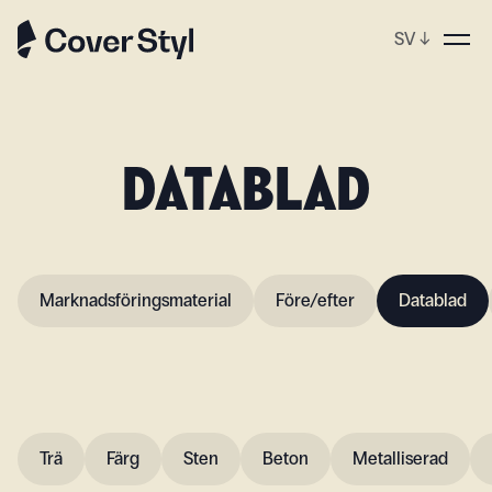
SV
↓
p
DATABLAD
Marknadsföringsmaterial
Före/efter
Datablad
Trä
Färg
Sten
Beton
Metalliserad