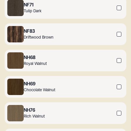
NF71
Tulip Dark
NF83
Driftwood Brown
NH68
Royal Walnut
NH69
Chocolate Walnut
NH76
Rich Walnut