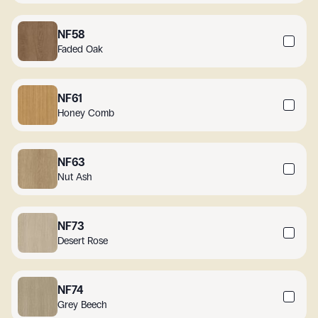
NF58
Faded Oak
NF61
Honey Comb
NF63
Nut Ash
NF73
Desert Rose
NF74
Grey Beech