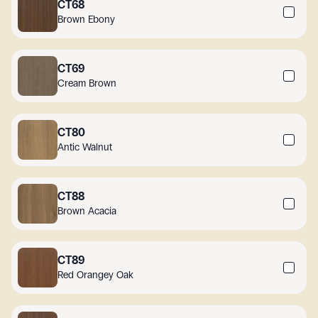
CT68
Brown Ebony
CT69
Cream Brown
CT80
Antic Walnut
CT88
Brown Acacia
CT89
Red Orangey Oak