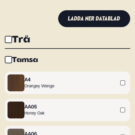
LADDA NER DATABLAD
Trä
Tamsa
A4
Orangey Wenge
AA05
Honey Oak
AA06