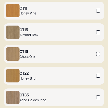
CT11
Honey Pine
CT15
Almond Teak
CT16
Chess Oak
CT22
Honey Birch
CT35
Aged Golden Pine