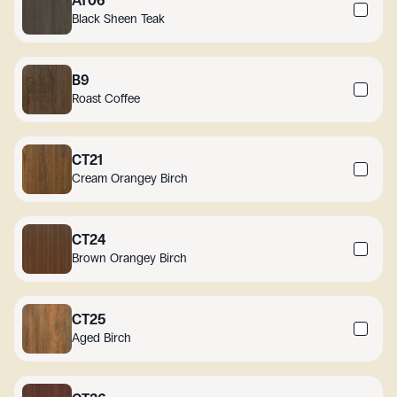
AT06
Black Sheen Teak
B9
Roast Coffee
CT21
Cream Orangey Birch
CT24
Brown Orangey Birch
CT25
Aged Birch