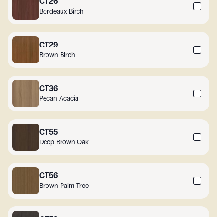
CT26
Bordeaux Birch
CT29
Brown Birch
CT36
Pecan Acacia
CT55
Deep Brown Oak
CT56
Brown Palm Tree