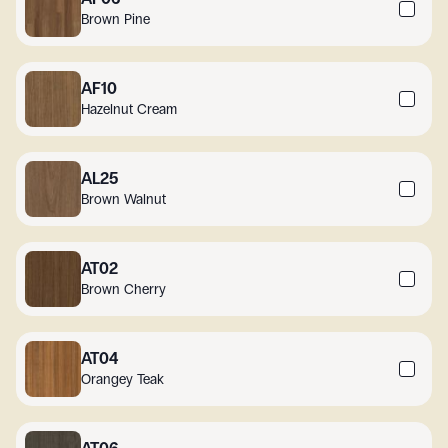
Brown Pine
AF10
Hazelnut Cream
AL25
Brown Walnut
AT02
Brown Cherry
AT04
Orangey Teak