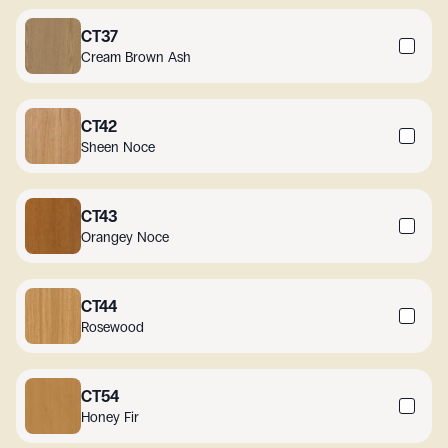
CT37
Cream Brown Ash
CT42
Sheen Noce
CT43
Orangey Noce
CT44
Rosewood
CT54
Honey Fir