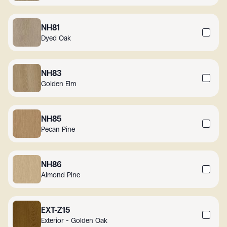
NH81
Dyed Oak
NH83
Golden Elm
NH85
Pecan Pine
NH86
Almond Pine
EXT-Z15
Exterior - Golden Oak