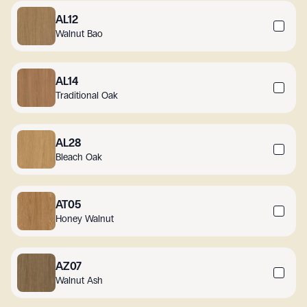
AL12
Walnut Bao
AL14
Traditional Oak
AL28
Bleach Oak
AT05
Honey Walnut
AZ07
Walnut Ash