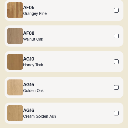
AF05
Orangey Pine
AF08
Walnut Oak
AG10
Honey Teak
AG15
Golden Oak
AG16
Cream Golden Ash