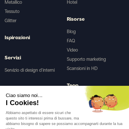
Metallico
Hotel
Tessuto
Risorse
Glitter
Blog
Ispirazioni
FAQ
Video
Servizi
Supporto marketing
Scansioni in HD
Servizio di design d'interni
Tego
Ciao siamo noi…
I Cookies!
Prima/Dopo IA
Abbiamo aspettato di essere sicuri che
questo sito ti interessi prima di bussare, ma
abbiamo bisogno di sapere se possiamo accompagnarti durante la tua
Seguici