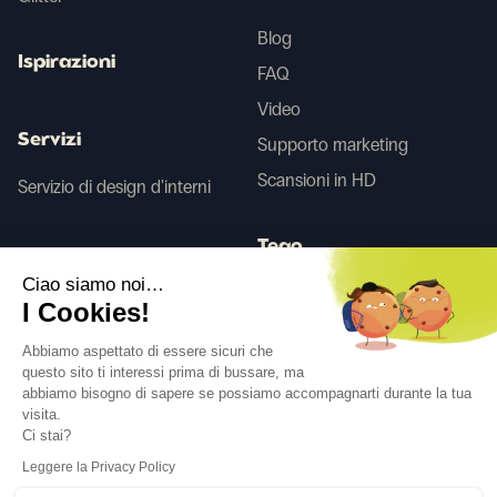
Blog
Ispirazioni
FAQ
Video
Servizi
Supporto marketing
Scansioni in HD
Servizio di design d'interni
Tego
Ciao siamo noi…
I Cookies!
Prima/Dopo IA
Abbiamo aspettato di essere sicuri che
questo sito ti interessi prima di bussare, ma
abbiamo bisogno di sapere se possiamo accompagnarti durante la tua
Seguici
visita.
Ci stai?
Leggere la Privacy Policy