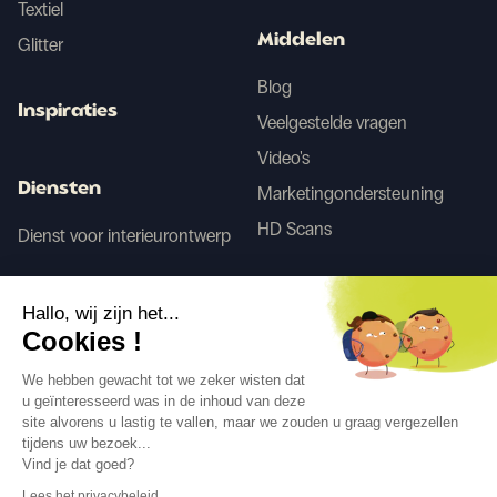
Textiel
Middelen
Glitter
Blog
Inspiraties
Veelgestelde vragen
Video's
Diensten
Marketingondersteuning
HD Scans
Dienst voor interieurontwerp
Tego
Hallo, wij zijn het...
Cookies !
Voor/Na AI
We hebben gewacht tot we zeker wisten dat
u geïnteresseerd was in de inhoud van deze
site alvorens u lastig te vallen, maar we zouden u graag vergezellen
tijdens uw bezoek...
Volg ons
Vind je dat goed?
Lees het privacybeleid