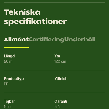
Tekniska
specifikationer
Allmänt
Certifiering
Underhåll
Längd
Yta
50 m
122 cm
Producttyp
Ytfinish
PP
Töjbar
Garanti
Nee
5 år