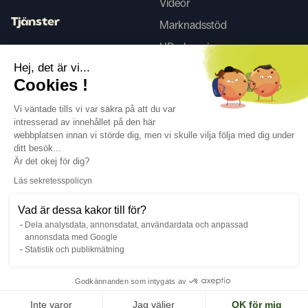
Videor
Tjänster
Marknadsstöd
HD-skanning
Inredningstjänster
Hej, det är vi...
Cookies !
Tego
Vi väntade tills vi var säkra på att du var
intresserad av innehållet på den här
webbplatsen innan vi störde dig, men vi skulle vilja följa med dig under
Följ oss
ditt besök...
Är det okej för dig?
Läs sekretesspolicyn
Vad är dessa kakor till för?
Dela analysdata, annonsdatat, användardata och anpassad
Språk
SV
↓
annonsdata med Google
Juridisk information
Integritetspolicy
Statistik och publikmätning
©Cover Styl 2023. Alla rättigheter förbehållna
Godkännanden som intygats av
Inte varor
Jag väljer
OK för mig