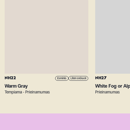
NH22
NH27
Esminis
Liten snöboll
Warm Gray
White Fog or Al
Tempiama • Prieinamumas
Prieinamumas