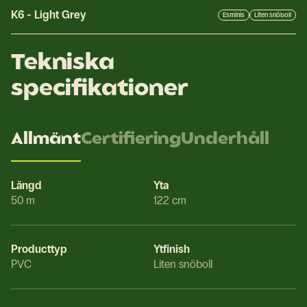
K6
-
Light Grey
Esminis
Liten snöboll
Tekniska
specifikationer
Allmänt
Certifiering
Underhåll
Längd
Yta
50 m
122 cm
Producttyp
Ytfinish
PVC
Liten snöboll