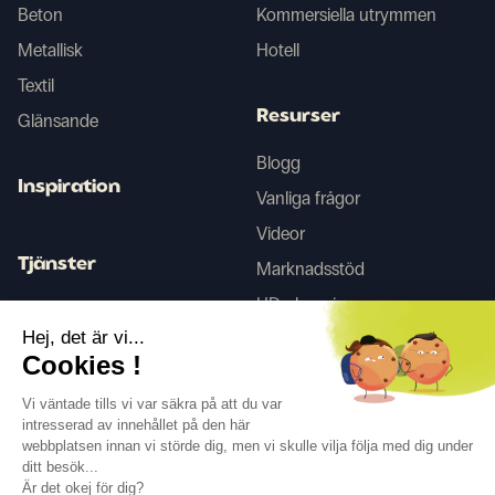
Beton
Kommersiella utrymmen
Metallisk
Hotell
Textil
Resurser
Glänsande
Blogg
Inspiration
Vanliga frågor
Videor
Tjänster
Marknadsstöd
HD-skanning
Inredningstjänster
Hej, det är vi...
Cookies !
Tego
Vi väntade tills vi var säkra på att du var
intresserad av innehållet på den här
webbplatsen innan vi störde dig, men vi skulle vilja följa med dig under
Följ oss
ditt besök...
Är det okej för dig?