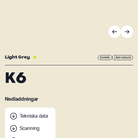
Light Grey
Esminis
Liten snöboll
K6
Nedladdningar
Tekniska data
Scanning