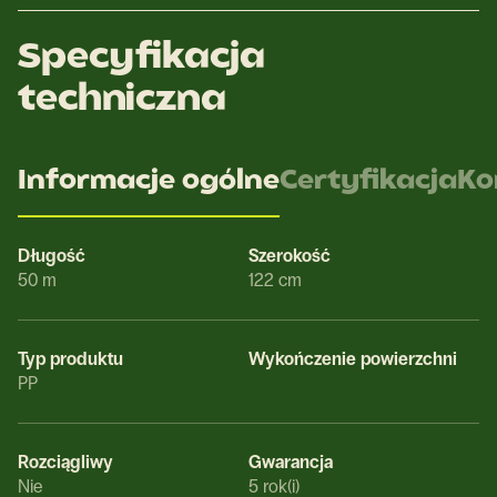
Specyfikacja
techniczna
Informacje ogólne
Certyfikacja
Ko
Długość
Szerokość
50 m
122 cm
Typ produktu
Wykończenie powierzchni
PP
Rozciągliwy
Gwarancja
Nie
5 rok(i)