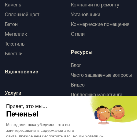
Камень
Компании по ремонту
Сплошной цвет
Установщики
Бетон
Коммерческие помещения
Металлик
Отели
Текстиль
Ресурсы
Блестки
Блог
Вдохновение
Часто задаваемые вопросы
Видео
Услуги
Поддержка маркетинга
HD-сканы
Привет, это мы...
Услуги по оформлению
Печенье!
интерьера
Tego
Мы ждали, пока убедимся, что вы
заинтересованы в содержании этого
сайта, прежде чем беспокоить вас, но мы хотели бы