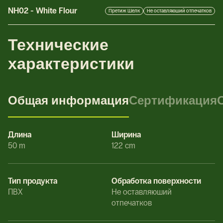
NH02
-
White Flour
Претиж Шелк
Не оставляюший отпечатков
Технические
характеристики
Общая информация
Сертификация
Длина
Ширина
50 m
122 cm
Тип продукта
Обработка поверхности
ПВХ
Не оставляюший
отпечатков