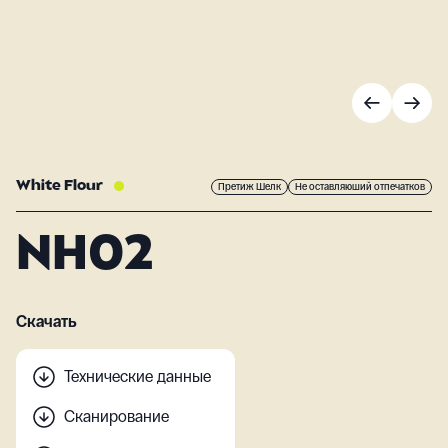
White Flour
Претиж Шелк
Не оставляюший отпечатков
NH02
Скачать
Технические данные
Сканирование