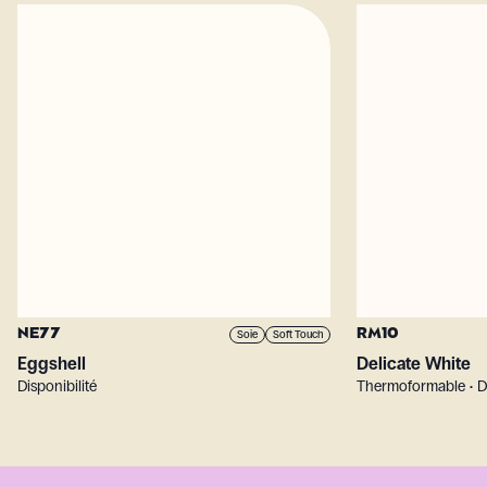
NE77
RM10
Soie
Soft Touch
Eggshell
Delicate White
Disponibilité
Thermoformable • Di