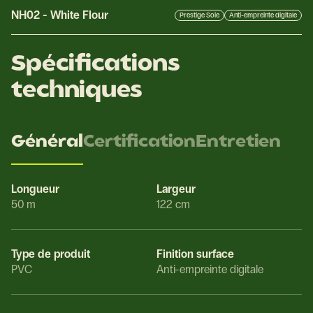
NH02
-
White Flour
Prestige Soie
Anti-empreinte digitale
Spécifications
techniques
Général
Certification
Entretien
Longueur
Largeur
50 m
122 cm
Type de produit
Finition surface
PVC
Anti-empreinte digitale