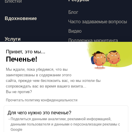
Ресурсы
Блестки
Блог
Вдохновение
Часто задаваемые вопросы
Видео
Услуги
Поддержка маркетинга
HD-сканы
Привет, это мы...
Услуги по оформлению
Печенье!
интерьера
Tego
Мы ждали, пока убедимся, что вы
заинтересованы в содержании этого
сайта, прежде чем беспокоить вас, но мы хотели бы
сопровождать вас во время вашего визита...
Следуйте за нами
Вы не против?
Прочитать политику конфиденциальности
Для чего нужно это печенье?
Поделиться данными аналитики, рекламной информацией,
данными пользователя и данными о персонализации рекламы с
Язык
RU
↓
Google