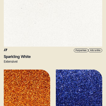
J7
Purpurinas
Alto brilho
Sparkling White
Extensível