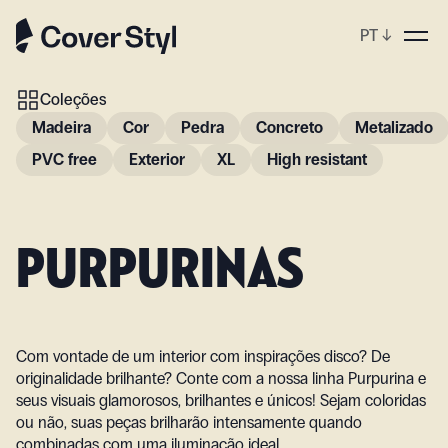
PT
↓
op
Coleções
Madeira
Cor
Pedra
Concreto
Metalizado
PVC free
Exterior
XL
High resistant
PURPURINAS
Com vontade de um interior com inspirações disco? De
originalidade brilhante? Conte com a nossa linha Purpurina e
seus visuais glamorosos, brilhantes e únicos! Sejam coloridas
ou não, suas peças brilharão intensamente quando
combinadas com uma iluminação ideal.