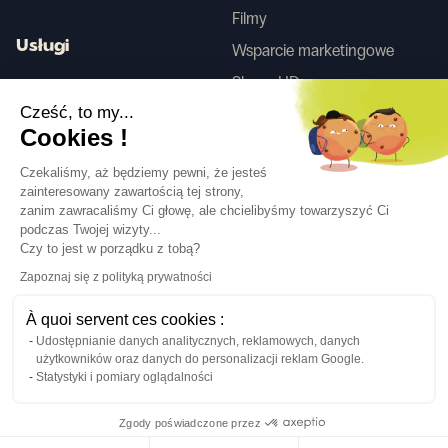
Filmy
Usługi
Wsparcie marketingowe
Skany HD
Usługa projektowania wnętrz
Cześć, to my...
Cookies !
Tego
Czekaliśmy, aż będziemy pewni, że jesteś
zainteresowany zawartością tej strony,
zanim zawracaliśmy Ci głowę, ale chcielibyśmy towarzyszyć Ci
Obserwuj nas
podczas Twojej wizyty...
Czy to jest w porządku z tobą?
Zapoznaj się z polityką prywatności
À quoi servent ces cookies :
Udostępnianie danych analitycznych, reklamowych, danych
Język
PL
↓
użytkowników oraz danych do personalizacji reklam Google.
Informacje prawne
Polityka prywatności
Statystyki i pomiary oglądalności
©Cover Styl 2023. Wszelkie prawa zastrzeżone
Zgody poświadczone przez