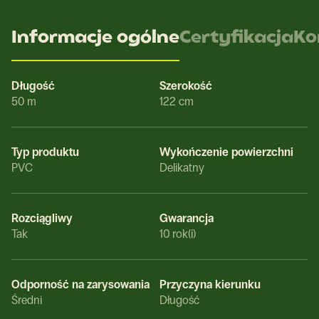
Informacje ogólne
Certyfikacja
Ko
Długość
Szerokość
50 m
122 cm
Typ produktu
Wykończenie powierzchni
PVC
Delikatny
Rozciągliwy
Gwarancja
Tak
10 rok(i)
Odporność na zarysowania
Przyczyna kierunku
Średni
Długość