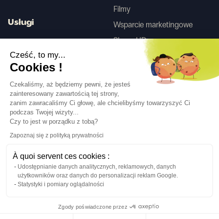
Filmy
Usługi
Wsparcie marketingowe
Skany HD
Usługa projektowania wnętrz
Cześć, to my...
Cookies !
Tego
Czekaliśmy, aż będziemy pewni, że jesteś
zainteresowany zawartością tej strony,
zanim zawracaliśmy Ci głowę, ale chcielibyśmy towarzyszyć Ci
Obserwuj nas
podczas Twojej wizyty...
Czy to jest w porządku z tobą?
Zapoznaj się z polityką prywatności
À quoi servent ces cookies :
Udostępnianie danych analitycznych, reklamowych, danych
Język
PL
↓
użytkowników oraz danych do personalizacji reklam Google.
Informacje prawne
Polityka prywatności
Statystyki i pomiary oglądalności
©Cover Styl 2023. Wszelkie prawa zastrzeżone
Zgody poświadczone przez