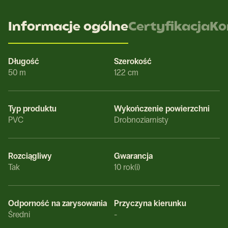
Informacje ogólne
Certyfikacja
Ko
Długość
Szerokość
50 m
122 cm
Typ produktu
Wykończenie powierzchni
PVC
Drobnoziarnisty
Rozciągliwy
Gwarancja
Tak
10 rok(i)
Odporność na zarysowania
Przyczyna kierunku
Średni
-