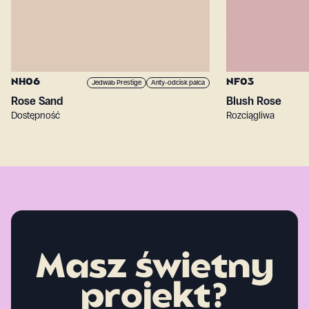
NH06
NF03
Jedwab Prestige
Anty-odcisk palca
Rose Sand
Blush Rose
Dostępność
Rozciągliwa
Masz świetny
projekt?