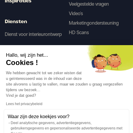
Inspiraties
Veelgestelde vragen
Video's
Diensten
Marketingondersteuning
HD Scans
Dienst voor interieurontwerp
Tego
Hallo, wij zijn het...
Cookies !
Voor/Na AI
We hebben gewacht tot we zeker wisten dat
u geïnteresseerd was in de inhoud van deze
site alvorens u lastig te vallen, maar we zouden u graag vergezellen
tijdens uw bezoek...
Volg ons
Vind je dat goed?
Lees het privacybeleid
Waar zijn deze koekjes voor?
Deel analytische gegevens, advertentiegegevens,
gebruikersgegevens en gepersonaliseerde advertentiegegevens met