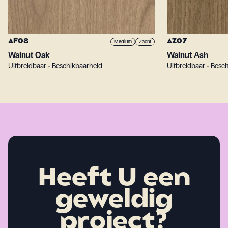
AF08
AZ07
Medium
Zacht
Walnut Oak
Walnut Ash
Uitbreidbaar • Beschikbaarheid
Uitbreidbaar • Besc
Heeft U een
geweldig
project?