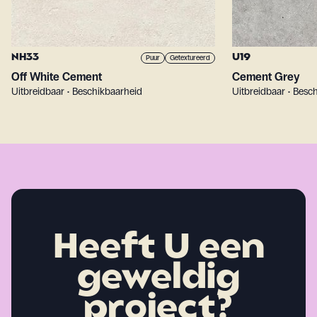
NH33
U19
Puur
Getextureerd
Off White Cement
Cement Grey
Uitbreidbaar • Beschikbaarheid
Uitbreidbaar • Besc
Heeft U een
geweldig
project?