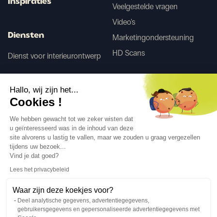
Inspiraties
Veelgestelde vragen
Video's
Diensten
Marketingondersteuning
HD Scans
Dienst voor interieurontwerp
Tego
Hallo, wij zijn het...
Cookies !
Voor/Na AI
We hebben gewacht tot we zeker wisten dat
u geïnteresseerd was in de inhoud van deze
site alvorens u lastig te vallen, maar we zouden u graag vergezellen
tijdens uw bezoek...
Volg ons
Vind je dat goed?
Lees het privacybeleid
Waar zijn deze koekjes voor?
Deel analytische gegevens, advertentiegegevens,
gebruikersgegevens en gepersonaliseerde advertentiegegevens met