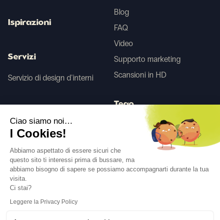
Blog
Ispirazioni
FAQ
Video
Servizi
Supporto marketing
Scansioni in HD
Servizio di design d'interni
Tego
Ciao siamo noi…
I Cookies!
Prima/Dopo IA
Abbiamo aspettato di essere sicuri che
questo sito ti interessi prima di bussare, ma
abbiamo bisogno di sapere se possiamo accompagnarti durante la tua
Seguici
visita.
Ci stai?
Leggere la Privacy Policy