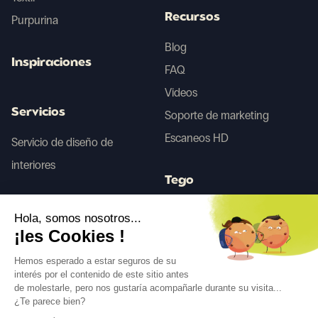
Recursos
Purpurina
Blog
Inspiraciones
FAQ
Videos
Servicios
Soporte de marketing
Escaneos HD
Servicio de diseño de
interiores
Tego
Hola, somos nosotros...
Antes/Después IA
¡les Cookies !
Hemos esperado a estar seguros de su
interés por el contenido de este sitio antes
Síguenos
de molestarle, pero nos gustaría acompañarle durante su visita...
¿Te parece bien?