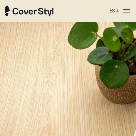
ES
↓
ebshop