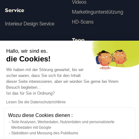
Videos
Service
Marketingunterstützung
HD-Scans
Interieur Design Service
Tego
Hallo, wir sind es.
die Cookies!
Vorher/Nachher KI
Wir haben mit der Störung gewartet, bis wir
sicher waren, dass Sie sich für den Inhalt
dieser Seite interessieren, aber wir würden Sie gerne bei Ihrem
Folgen Sie uns
Besuch begleiten...
Ist das für Sie in Ordnung?
Lesen Sie die Datenschutzrichtlinie
Wozu diese Cookies dienen :
Teile Analysen, Werbedaten, Nutzerdaten und personalisierte
Sprache
DE
↓
Werbedaten mit Google
Juristische Informationen
Datenschutzrichtlinie
Statistiken und Messung des Publikums