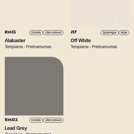
RM13
J17
Esminis
Liten snöboll
Spalvingas
Mjuk
Alabaster
Off White
Tempiama • Prieinamumas
Tempiama • Prieinamumas
RM03
Esminis
Liten snöboll
Lead Grey