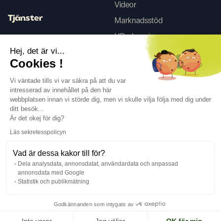
Videor
Tjänster
Marknadsstöd
HD-skanning
Inredningstjänster
Hej, det är vi...
Cookies !
Tego
Vi väntade tills vi var säkra på att du var
intresserad av innehållet på den här
webbplatsen innan vi störde dig, men vi skulle vilja följa med dig under
Följ oss
ditt besök...
Är det okej för dig?
Läs sekretesspolicyn
Vad är dessa kakor till för?
Dela analysdata, annonsdatat, användardata och anpassad
Språk
SV
↓
annonsdata med Google
Juridisk information
Integritetspolicy
Statistik och publikmätning
©Cover Styl 2023. Alla rättigheter förbehållna
Godkännanden som intygats av