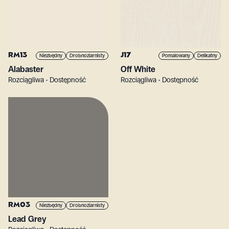
RM13
J17
Niezbędny
Drobnoziarnisty
Pomalowany
Delikatny
Alabaster
Off White
Rozciągliwa • Dostępność
Rozciągliwa • Dostępność
RM03
Niezbędny
Drobnoziarnisty
Lead Grey