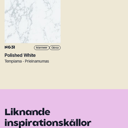
NG31
Marmeer
Glosa
Polished White
Tempiama • Prieinamumas
Liknande
inspirationskällor