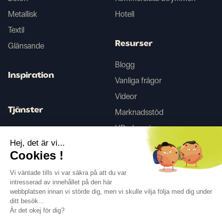
Metallisk
Hotell
Textil
Resurser
Glänsande
Blogg
Inspiration
Vanliga frågor
Videor
Tjänster
Marknadsstöd
HD-skanning
Inredningstjänster
Hej, det är vi...
Cookies !
Tego
Vi väntade tills vi var säkra på att du var
intresserad av innehållet på den här
webbplatsen innan vi störde dig, men vi skulle vilja följa med dig under
Följ oss
ditt besök...
Är det okej för dig?