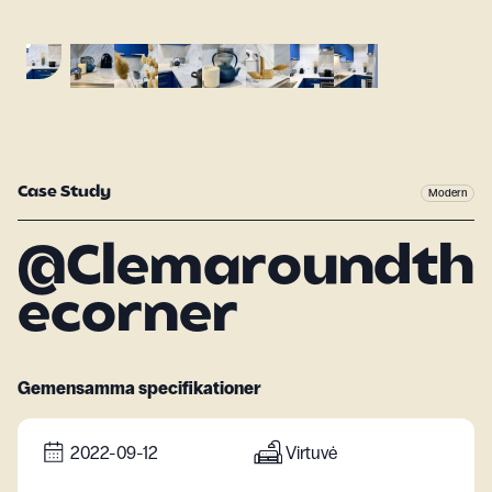
Case Study
Modern
@Clemaroundth
ecorner
Gemensamma specifikationer
2022-09-12
Virtuvė