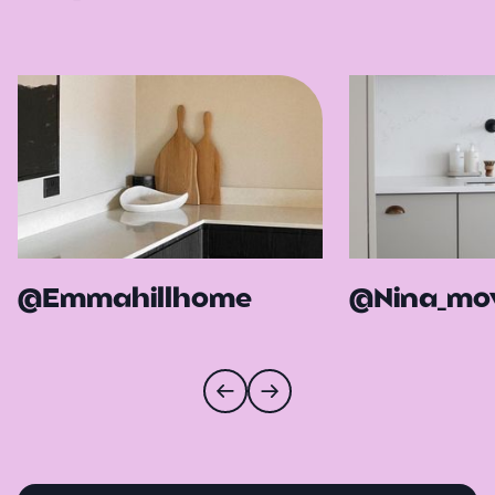
@Emmahillhome
@Nina_mov