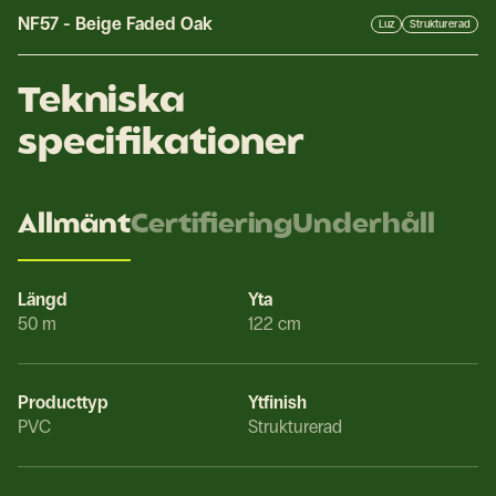
NF57
-
Beige Faded Oak
Luz
Strukturerad
Tekniska
specifikationer
Allmänt
Certifiering
Underhåll
Längd
Yta
50 m
122 cm
Producttyp
Ytfinish
PVC
Strukturerad