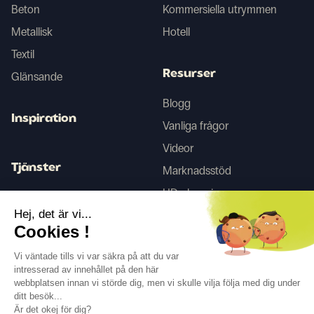
Beton
Kommersiella utrymmen
Metallisk
Hotell
Textil
Resurser
Glänsande
Blogg
Inspiration
Vanliga frågor
Videor
Tjänster
Marknadsstöd
HD-skanning
Inredningstjänster
Hej, det är vi...
Cookies !
Tego
Vi väntade tills vi var säkra på att du var
intresserad av innehållet på den här
webbplatsen innan vi störde dig, men vi skulle vilja följa med dig under
Följ oss
ditt besök...
Är det okej för dig?