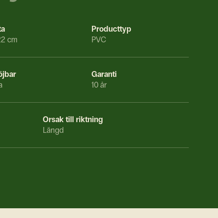
ta
Producttyp
22 cm
PVC
öjbar
Garanti
a
10 år
Orsak till riktning
Längd