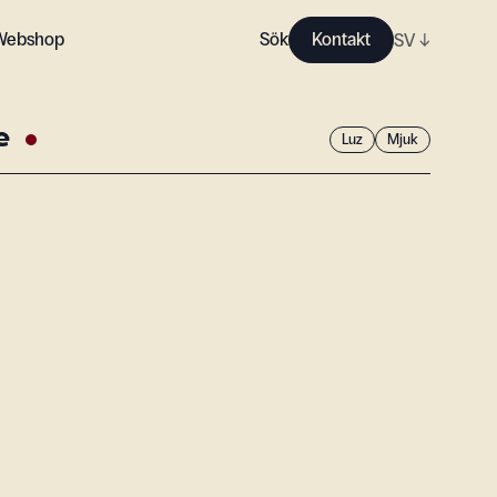
Webshop
Sök
Kontakt
SV
↓
e
Luz
Mjuk