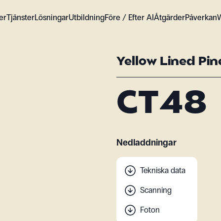
er
Tjänster
Lösningar
Utbildning
Före / Efter AI
Åtgärder
Påverkan
Yellow Lined Pin
CT48
Nedladdningar
Tekniska data
Scanning
Foton