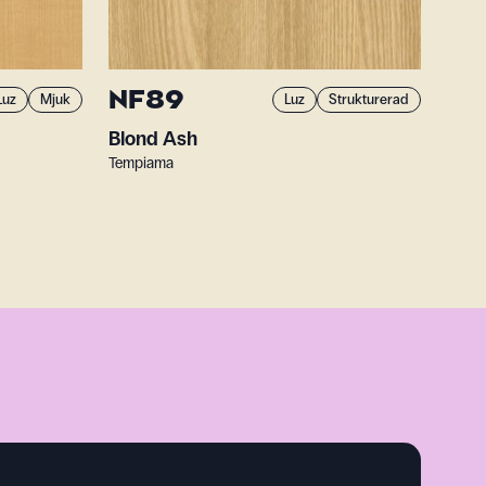
NF89
Luz
Mjuk
Luz
Strukturerad
Blond Ash
Tempiama