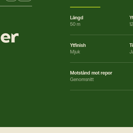
Längd
Y
50 m
1
ner
Ytfinish
T
Mjuk
J
Motstånd mot repor
Genomsnitt