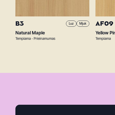
B3
AF09
Luz
Mjuk
Natural Maple
Yellow Pi
Tempiama • Prieinamumas
Tempiama