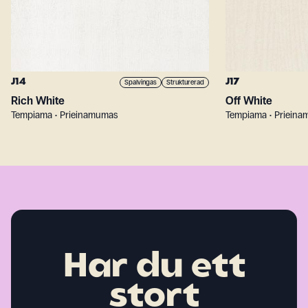
J14
J17
Spalvingas
Strukturerad
Rich White
Off White
Tempiama • Prieinamumas
Tempiama • Priein
Har du ett
stort