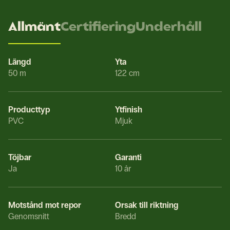
Allmänt
Certifiering
Underhåll
Längd
Yta
50 m
122 cm
Producttyp
Ytfinish
PVC
Mjuk
Töjbar
Garanti
Ja
10 år
Motstånd mot repor
Orsak till riktning
Genomsnitt
Bredd