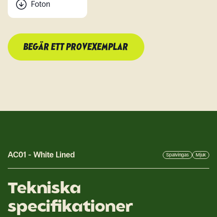
Foton
BEGÄR ETT PROVEXEMPLAR
AC01
-
White Lined
Spalvingas
Mjuk
Tekniska
specifikationer