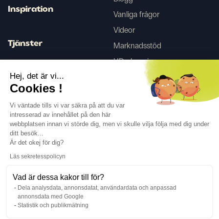
Inspiration
Vanliga frågor
Videor
Tjänster
Marknadsstöd
HD-skanning
Inredningstjänster
Hej, det är vi...
Cookies !
Tego
Vi väntade tills vi var säkra på att du var
intresserad av innehållet på den här
webbplatsen innan vi störde dig, men vi skulle vilja följa med dig under
Följ oss
ditt besök...
Är det okej för dig?
Läs sekretesspolicyn
Vad är dessa kakor till för?
Dela analysdata, annonsdatat, användardata och anpassad
Språk
SV
↓
annonsdata med Google
Juridisk information
Integritetspolicy
Statistik och publikmätning
©Cover Styl 2023. Alla rättigheter förbehållna