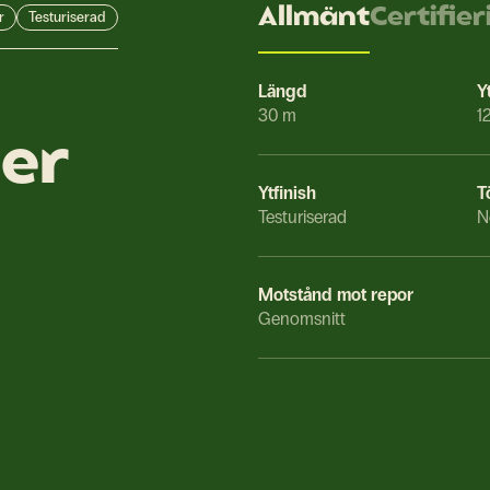
Allmänt
Certifier
r
Testuriserad
Längd
Y
30 m
1
ner
Ytfinish
T
Testuriserad
N
Motstånd mot repor
Genomsnitt