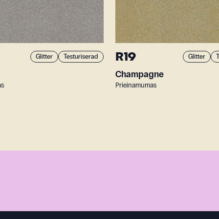
R19
Glitter
Testuriserad
Glitter
T
Champagne
as
Prieinamumas