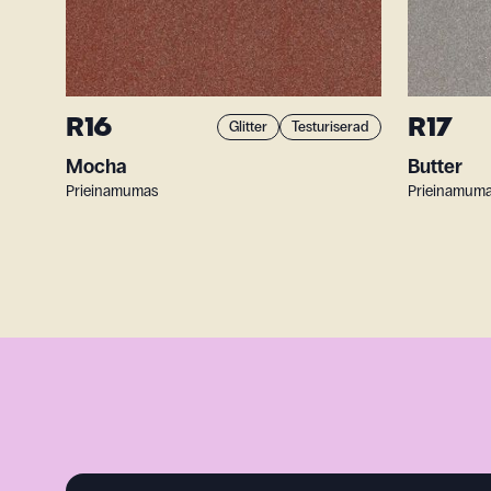
R16
R17
Glitter
Testuriserad
Mocha
Butter
Prieinamumas
Prieinamum