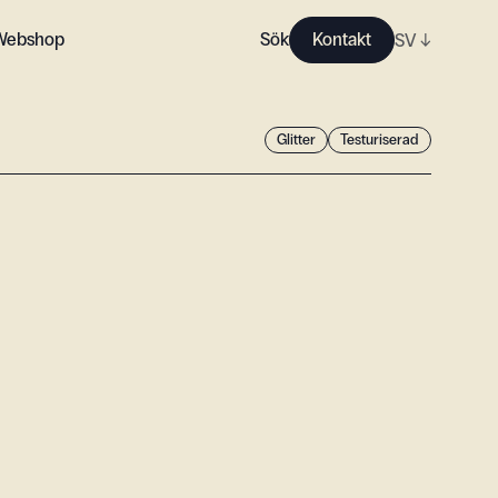
Webshop
Sök
Kontakt
SV
↓
Glitter
Testuriserad