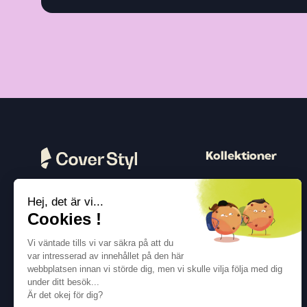
Kollektioner
Trä
Hej, det är vi...
Peter
Följ oss
Cookies !
Färg
Vi väntade tills vi var säkra på att du
Beton
var intresserad av innehållet på den här
webbplatsen innan vi störde dig, men vi skulle vilja följa med dig
Metallisk
under ditt besök...
Textil
Är det okej för dig?