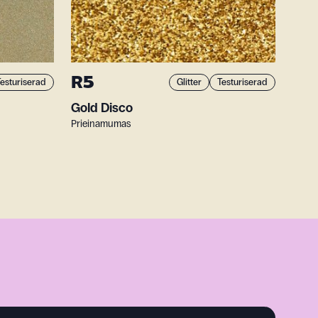
R5
esturiserad
Glitter
Testuriserad
Gold Disco
Prieinamumas