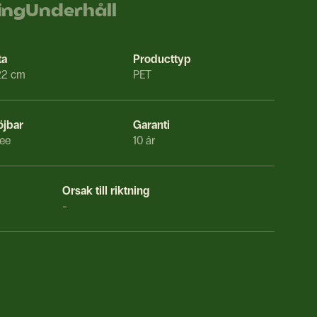
ing
Underhåll
ta
Producttyp
22 cm
PET
öjbar
Garanti
ee
10 år
Orsak till riktning
-