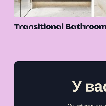
Transitional Bathroo
У ва
Мы действительно х