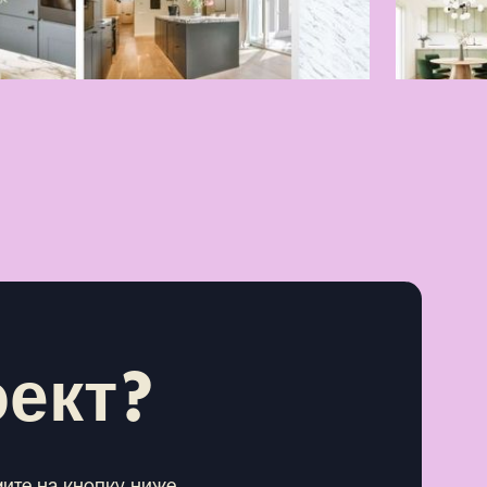
оект?
мите на кнопку ниже