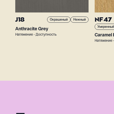
J18
NF47
Окрашеный
Нежный
Умеренны
Anthracite Grey
Caramel 
Натяжение • Доступность
Натяжение 