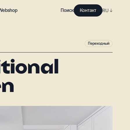
Webshop
Поиск
Контакт
RU
↓
Переходный
tional
en