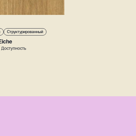
й
Структурированный
Eiche
• Доступность