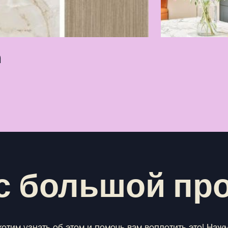
m
с большой пр
отим узнать об этом и помочь вам воплотить это! Наж