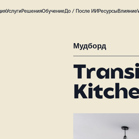
ция
Услуги
Решения
Обучение
До / После ИИ
Ресурсы
Влияние
Мудборд
Transi
Kitch