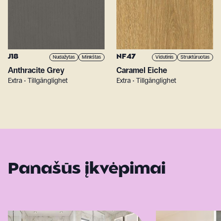
J18
NF47
Nudažytas
Minkštas
Vidutinis
Struktūruotas
Anthracite Grey
Caramel Eiche
Extra • Tillgänglighet
Extra • Tillgänglighet
Panašūs įkvėpimai