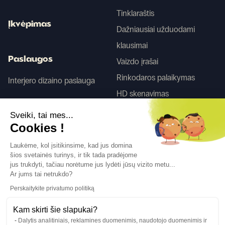
Tinklaraštis
Įkvėpimas
Dažniausiai užduodami
klausimai
Paslaugos
Vaizdo įrašai
Rinkodaros palaikymas
Interjero dizaino paslauga
HD skenavimas
Sveiki, tai mes...
Tego
Cookies !
Laukėme, kol įsitikinsime, kad jus domina
šios svetainės turinys, ir tik tada pradėjome
Sekite mus
jus trukdyti, tačiau norėtume jus lydėti jūsų vizito metu...
Ar jums tai netrukdo?
Perskaitykite privatumo politiką
Kam skirti šie slapukai?
Dalytis analitiniais, reklamines duomenimis, naudotojo duomenimis ir