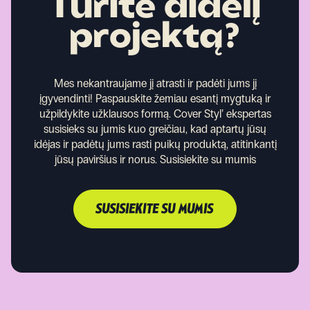
Turite didelį
projektą?
Mes nekantraujame jį atrasti ir padėti jums jį
įgyvendinti!
Paspauskite žemiau esantį mygtuką ir
užpildykite užklausos formą. Cover Styl’ ekspertas
susisieks su jumis kuo greičiau, kad aptartų jūsų
idėjas ir padėtų jums rasti puikų produktą, atitinkantį
jūsų paviršius ir norus.
Susisiekite su mumis
SUSISIEKITE SU MUMIS