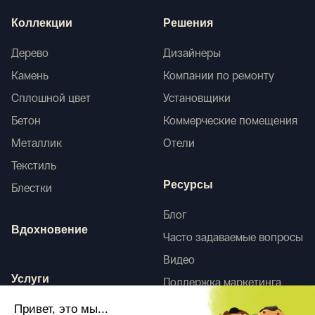
Коллекции
Решения
Дерево
Дизайнеры
Камень
Компании по ремонту
Сплошной цвет
Установщики
Бетон
Коммерческие помещения
Металлик
Отели
Текстиль
Ресурсы
Блестки
Блог
Вдохновение
Часто задаваемые вопросы
Видео
Услуги
Поддержка маркетинга
HD-сканы
Привет, это мы...
Услуги по оформлению