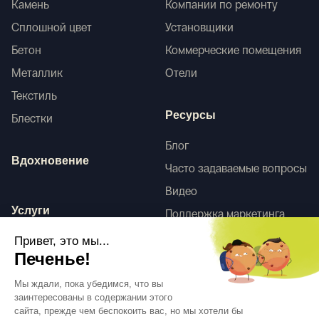
Камень
Компании по ремонту
Сплошной цвет
Установщики
Бетон
Коммерческие помещения
Металлик
Отели
Текстиль
Ресурсы
Блестки
Блог
Вдохновение
Часто задаваемые вопросы
Видео
Услуги
Поддержка маркетинга
HD-сканы
Привет, это мы...
Услуги по оформлению
Печенье!
интерьера
Tego
Мы ждали, пока убедимся, что вы
заинтересованы в содержании этого
сайта, прежде чем беспокоить вас, но мы хотели бы