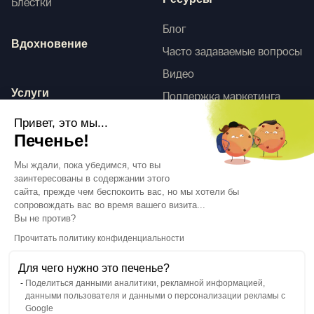
Ресурсы
Блестки
Блог
Вдохновение
Часто задаваемые вопросы
Видео
Услуги
Поддержка маркетинга
HD-сканы
Привет, это мы...
Услуги по оформлению
Печенье!
интерьера
Tego
Мы ждали, пока убедимся, что вы
заинтересованы в содержании этого
сайта, прежде чем беспокоить вас, но мы хотели бы
сопровождать вас во время вашего визита...
Следуйте за нами
Вы не против?
Прочитать политику конфиденциальности
Для чего нужно это печенье?
Поделиться данными аналитики, рекламной информацией,
данными пользователя и данными о персонализации рекламы с
Язык
RU
↓
Google