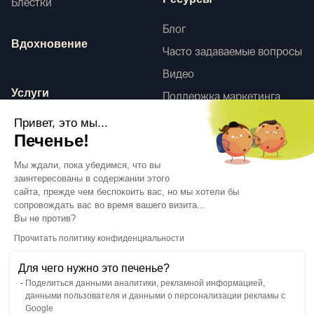
Ресурсы
Блестки
Блог
Вдохновение
Часто задаваемые вопросы
Видео
Услуги
Поддержка маркетинга
HD-сканы
Привет, это мы...
Услуги по оформлению
Печенье!
интерьера
Tego
Мы ждали, пока убедимся, что вы
заинтересованы в содержании этого
сайта, прежде чем беспокоить вас, но мы хотели бы
сопровождать вас во время вашего визита...
Следуйте за нами
Вы не против?
Прочитать политику конфиденциальности
Для чего нужно это печенье?
Поделиться данными аналитики, рекламной информацией,
данными пользователя и данными о персонализации рекламы с
Язык
RU
↓
Google