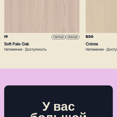
I9
B50
Светлый
Нежный
Soft Pale Oak
Crème
Натяжение • Доступность
Натяжение • Досту
У вас