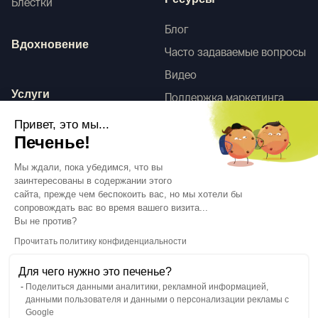
Ресурсы
Блестки
Блог
Вдохновение
Часто задаваемые вопросы
Видео
Услуги
Поддержка маркетинга
HD-сканы
Привет, это мы...
Услуги по оформлению
Печенье!
интерьера
Tego
Мы ждали, пока убедимся, что вы
заинтересованы в содержании этого
сайта, прежде чем беспокоить вас, но мы хотели бы
сопровождать вас во время вашего визита...
Следуйте за нами
Вы не против?
Прочитать политику конфиденциальности
Для чего нужно это печенье?
Поделиться данными аналитики, рекламной информацией,
данными пользователя и данными о персонализации рекламы с
Язык
RU
↓
Google