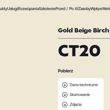
ukty
Usługi
Rozwiązania
Szkolenie
Przed / Po AI
Zasoby
Wpływ
Web
Gold Beige Birch
CT20
Pobierz
Dane techniczne
Skanowanie
Zdjęcia