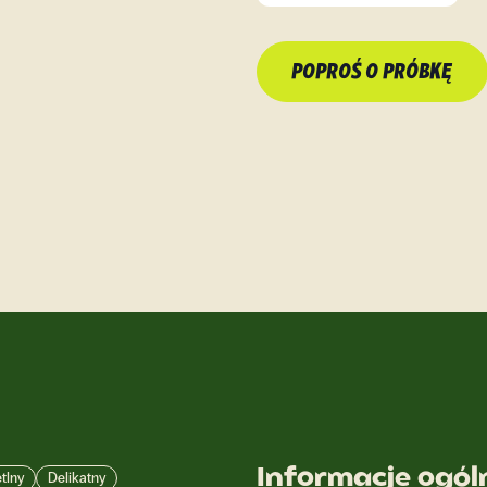
POPROŚ O PRÓBKĘ
Informacje ogól
tlny
Delikatny