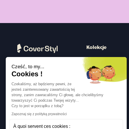
Kolekcje
Drewno
Cześć, to my...
Kamień
Obserwuj nas
Cookies !
Kolor
Czekaliśmy, aż będziemy pewni, że
Beton
jesteś zainteresowany zawartością tej
strony, zanim zawracaliśmy Ci głowę, ale chcielibyśmy
Metalizowany
towarzyszyć Ci podczas Twojej wizyty...
Tkanina
Czy to jest w porządku z tobą?
Zapoznaj się z polityką prywatności
Brokat
À quoi servent ces cookies :