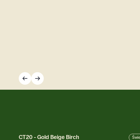
CT20
-
Gold Beige Birch
Świe