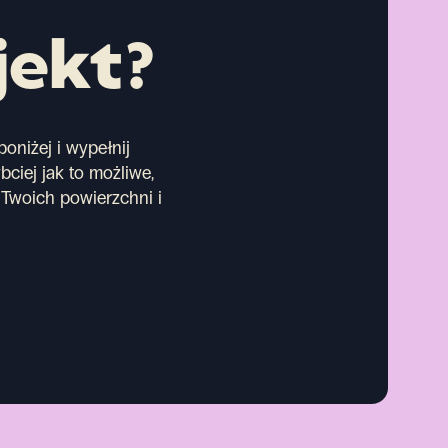
jekt?
oniżej i wypełnij
bciej jak to możliwe,
Twoich powierzchni i