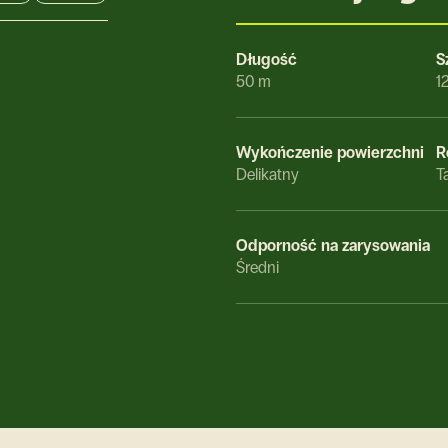
a
Długość
S
50 m
1
Wykończenie powierzchni
R
Delikatny
T
Odporność na zarysowania
Średni