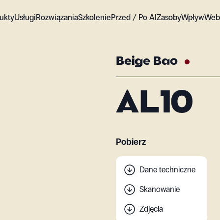
ukty
Usługi
Rozwiązania
Szkolenie
Przed / Po AI
Zasoby
Wpływ
Web
Beige Bao
AL10
Pobierz
Dane techniczne
Skanowanie
Zdjęcia