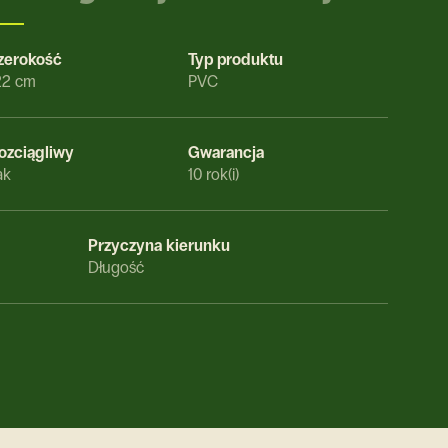
zerokość
Typ produktu
22 cm
PVC
ozciągliwy
Gwarancja
ak
10 rok(i)
Przyczyna kierunku
Długość