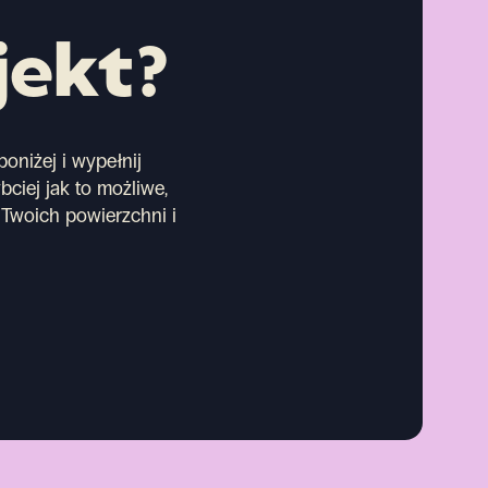
jekt?
oniżej i wypełnij
bciej jak to możliwe,
Twoich powierzchni i