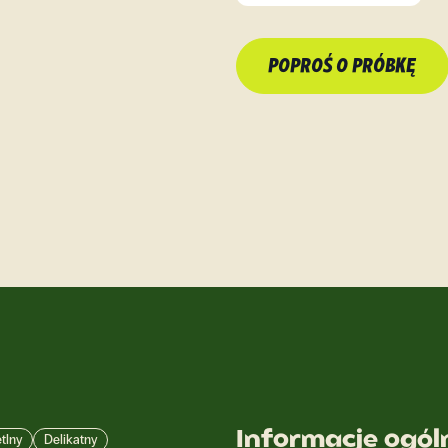
POPROŚ O PRÓBKĘ
Informacje ogól
tlny
Delikatny