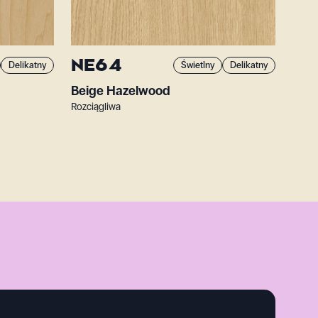
NE64
Delikatny
Świetlny
Delikatny
Beige Hazelwood
Rozciągliwa