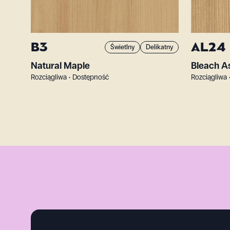
B3
AL24
Świetlny
Delikatny
Natural Maple
Bleach A
Rozciągliwa • Dostępność
Rozciągliwa 