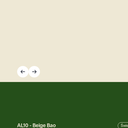
AL10
-
Beige Bao
Świe