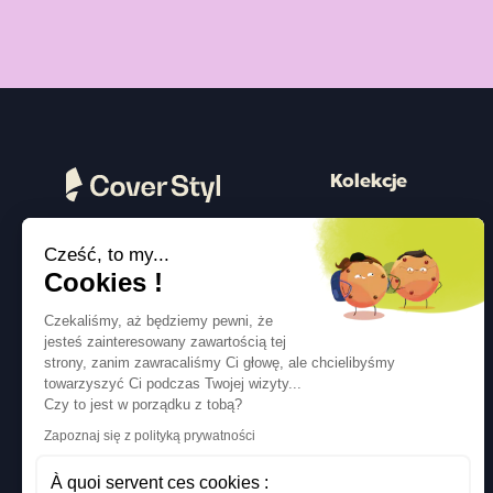
Kolekcje
Drewno
Cześć, to my...
Kamień
Obserwuj nas
Cookies !
Kolor
Czekaliśmy, aż będziemy pewni, że
Beton
jesteś zainteresowany zawartością tej
strony, zanim zawracaliśmy Ci głowę, ale chcielibyśmy
Metalizowany
towarzyszyć Ci podczas Twojej wizyty...
Tkanina
Czy to jest w porządku z tobą?
Zapoznaj się z polityką prywatności
Brokat
À quoi servent ces cookies :