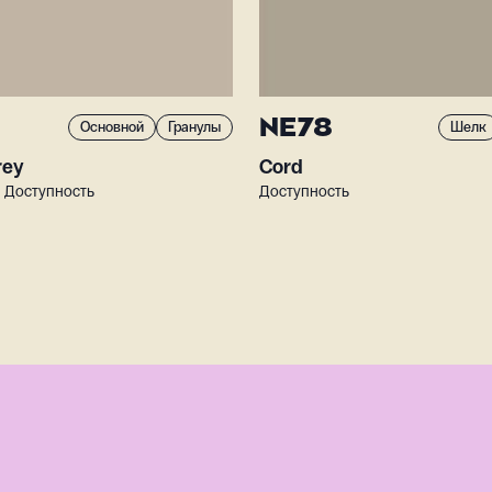
NE78
Основной
Гранулы
Шелк
rey
Cord
• Доступность
Доступность