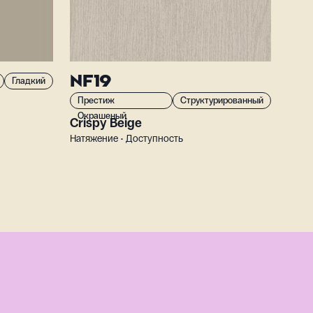
NF19
Гладкий
Престиж
Структурированный
Окрашеный
Crispy Beige
Натяжение • Доступность