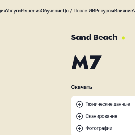
ция
Услуги
Решения
Обучение
До / После ИИ
Ресурсы
Влияние
Sand Beach
M7
Скачать
Технические данные
Сканирование
Фотографии