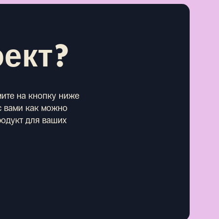
оект?
мите на кнопку ниже
 с вами как можно
родукт для ваших