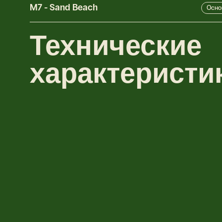
M7
-
Sand Beach
Осно
Технические
характеристи