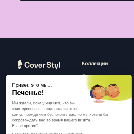
Коллекции
Дерево
Привет, это мы...
Камень
Следуйте за нами
Печенье!
Сплошной цвет
Мы ждали, пока убедимся, что вы
Бетон
заинтересованы в содержании этого
Металлик
сайта, прежде чем беспокоить вас, но мы хотели бы
сопровождать вас во время вашего визита...
Текстиль
Вы не против?
Блестки