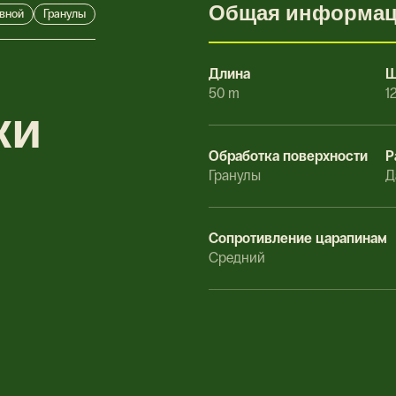
Общая информа
вной
Гранулы
Длина
Ш
50 m
1
ки
Обработка поверхности
Р
Гранулы
Д
Сопротивление царапинам
Средний