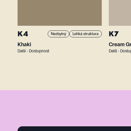
K4
K7
Nezbytný
Lehká struktura
Khaki
Cream G
Další • Dostupnost
Další • Dost