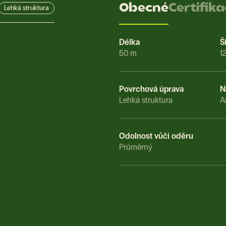
Obecné
Certifik
Lehká struktura
Délka
Š
50 m
1
Povrchová úprava
N
Lehká struktura
A
Odolnost vůči oděru
Průměrný