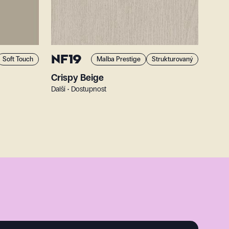
NF19
Soft Touch
Malba Prestige
Strukturovaný
Crispy Beige
Další • Dostupnost