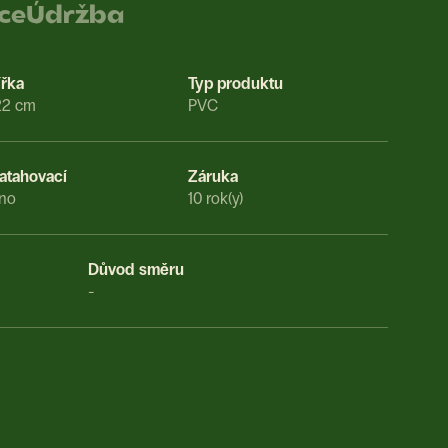
ace
Údržba
ířka
Typ produktu
22 cm
PVC
atahovací
Záruka
no
10 rok(y)
Důvod směru
-