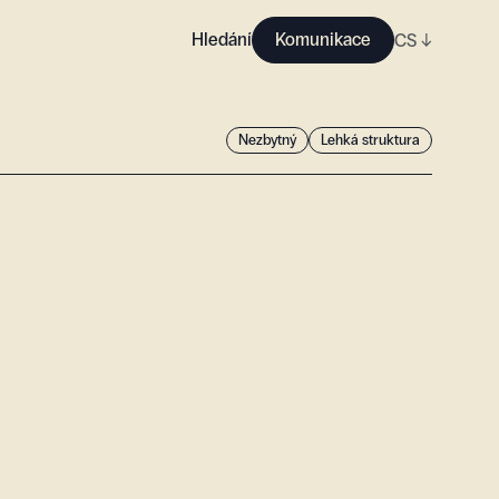
Hledání
Komunikace
CS
↓
Nezbytný
Lehká struktura