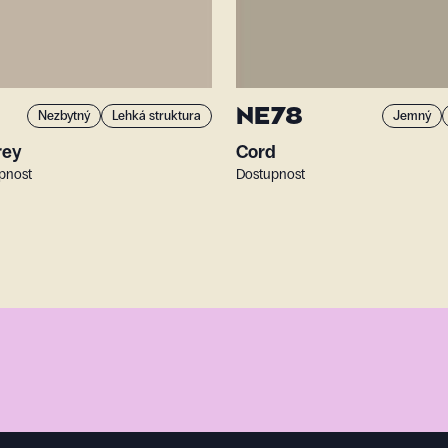
NE78
Nezbytný
Lehká struktura
Jemný
rey
Cord
upnost
Dostupnost