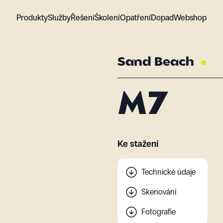
Produkty
Služby
Řešení
Školení
Opatření
Dopad
Webshop
Sand Beach
M7
Ke stažení
Technické údaje
Skenování
Fotografie