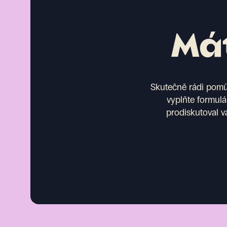
Mát
Skutečně rádi pomůž
vyplňte formulá
prodiskutoval v