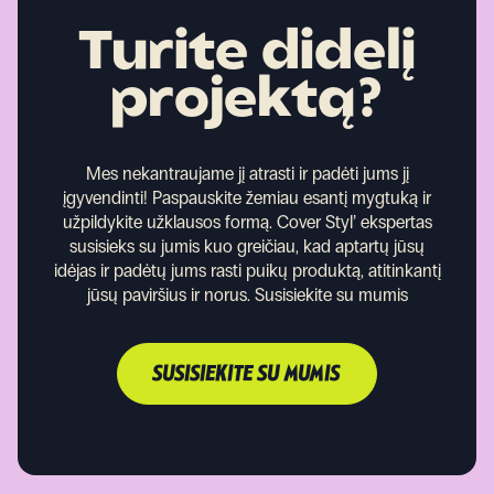
Turite didelį
projektą?
Mes nekantraujame jį atrasti ir padėti jums jį
įgyvendinti!
Paspauskite žemiau esantį mygtuką ir
užpildykite užklausos formą. Cover Styl’ ekspertas
susisieks su jumis kuo greičiau, kad aptartų jūsų
idėjas ir padėtų jums rasti puikų produktą, atitinkantį
jūsų paviršius ir norus.
Susisiekite su mumis
SUSISIEKITE SU MUMIS