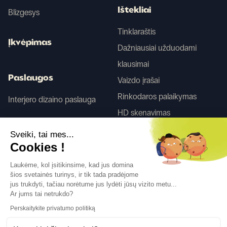
Ištekliai
Blizgesys
Tinklaraštis
Įkvėpimas
Dažniausiai užduodami
klausimai
Paslaugos
Vaizdo įrašai
Rinkodaros palaikymas
Interjero dizaino paslauga
HD skenavimas
Sveiki, tai mes...
Tego
Cookies !
Laukėme, kol įsitikinsime, kad jus domina
šios svetainės turinys, ir tik tada pradėjome
Sekite mus
jus trukdyti, tačiau norėtume jus lydėti jūsų vizito metu...
Ar jums tai netrukdo?
Perskaitykite privatumo politiką