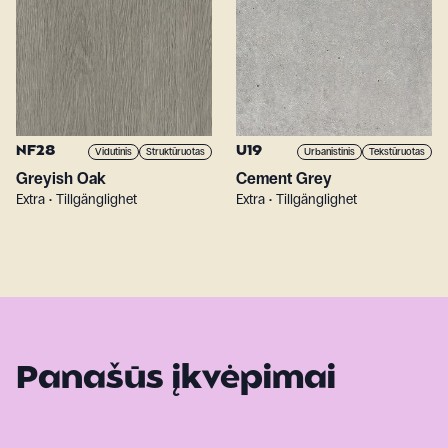
NF28
U19
Vidutinis
Struktūruotas
Urbanistinis
Tekstūruotas
Greyish Oak
Cement Grey
Extra • Tillgänglighet
Extra • Tillgänglighet
Panašūs įkvėpimai